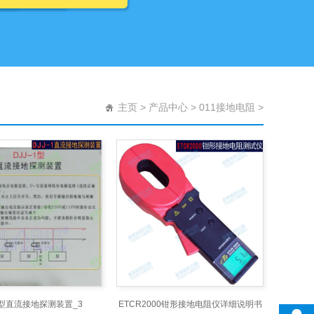
主页
>
产品中心
>
011接地电阻
>
-II型直流接地探测装置_3
ETCR2000钳形接地电阻仪详细说明书